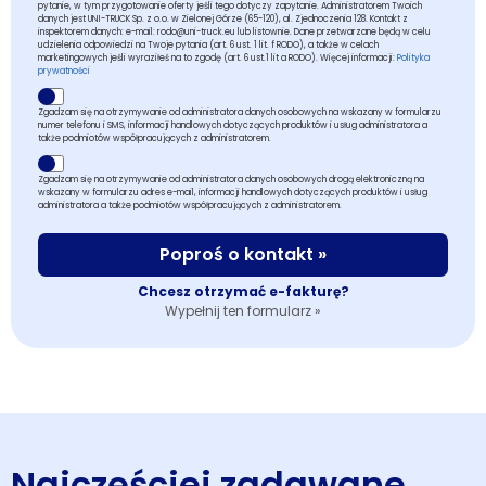
pytanie, w tym przygotowanie oferty jeśli tego dotyczy zapytanie. Administratorem Twoich
danych jest UNI-TRUCK Sp. z o.o. w Zielonej Górze (65-120), al. Zjednoczenia 128. Kontakt z
inspektorem danych: e-mail: rodo@uni-truck.eu lub listownie. Dane przetwarzane będą w celu
udzielenia odpowiedzi na Twoje pytania (art. 6 ust. 1 lit. f RODO), a także w celach
marketingowych jeśli wyraziłeś na to zgodę (art. 6 ust.1 lit a RODO). Więcej informacji:
Polityka
prywatności
Zgadzam się na otrzymywanie od administratora danych osobowych na wskazany w formularzu
numer telefonu i SMS, informacji handlowych dotyczących produktów i usług administratora a
także podmiotów współpracujących z administratorem.
Zgadzam się na otrzymywanie od administratora danych osobowych drogą elektroniczną na
wskazany w formularzu adres e-mail, informacji handlowych dotyczących produktów i usług
administratora a także podmiotów współpracujących z administratorem.
Poproś o kontakt »
Chcesz otrzymać e-fakturę?
Wypełnij ten formularz »
Najczęściej zadawane