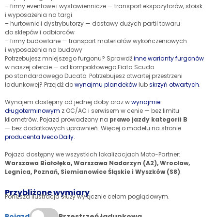
– firmy eventowe i wystawiennicze — transport ekspozytorów, stoisk
i wyposażenia na targi
– hurtownie i dystrybutorzy — dostawy dużych partii towaru
do sklepów i odbiorców
– firmy budowlane — transport materiałów wykończeniowych
i wyposażenia na budowy
Potrzebujesz mniejszego furgonu? Sprawdź
inne warianty furgonów
w naszej ofercie — od kompaktowego Fiata Scudo
po standardowego Ducato. Potrzebujesz otwartej przestrzeni
ładunkowej? Przejdź do
wynajmu plandeków
lub
skrzyń otwartych
.
Wynajem dostępny od jednej doby oraz w
wynajmie
długoterminowym
z OC/AC i serwisem w cenie — bez limitu
kilometrów. Pojazd prowadzony na
prawo jazdy kategorii B
— bez dodatkowych uprawnień. Więcej o modelu na stronie
producenta Iveco Daily
.
Pojazd dostępny we wszystkich lokalizacjach Moto-Partner:
Warszawa Białołęka, Warszawa Nadarzyn (A2), Wrocław,
Legnica, Poznań, Siemianowice Śląskie i Wyszków (S8)
.
Przybliżone wymiary
Poniższa ilustracja służy wyłącznie celom poglądowym.
Pojazd
Przestrzeń ładunkowa