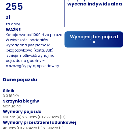
255
wycena indywidualna
za dobę
WAŻNE
Kaucja wynosi 1000 zł za pojazd.
Wynajmij ten pojazd
W większości oddziałów
»
wymagana jest płatność
bezgotówkowa (karta, BLIK).
Istnieje możliwość wynajmu
pojazdu na godziny –
o szczegóły pytaj sprzedawcę.
Dane pojazdu
Silnik
3.0 180KM
Skrzynia biegów
Manualna
Wymiary pojazdu
630cm (A) x
201cm (B) x
270cm (C)
Wymiary przestrzeni ładunkowej
468cm (D) x
174cm (E) x
190cm (F)