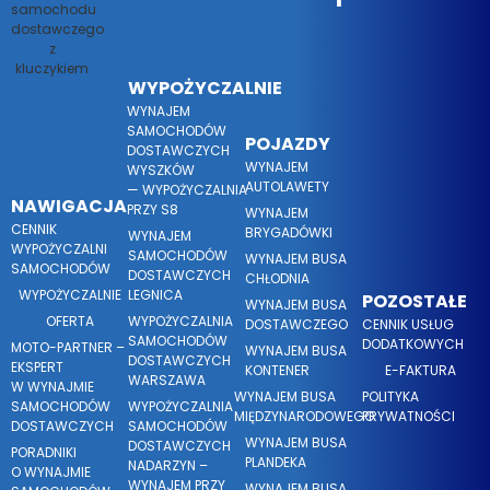
WYPOŻYCZALNIE
WYNAJEM
SAMOCHODÓW
POJAZDY
DOSTAWCZYCH
WYNAJEM
WYSZKÓW
AUTOLAWETY
— WYPOŻYCZALNIA
NAWIGACJA
PRZY S8
WYNAJEM
CENNIK
BRYGADÓWKI
WYNAJEM
WYPOŻYCZALNI
SAMOCHODÓW
WYNAJEM BUSA
SAMOCHODÓW
DOSTAWCZYCH
CHŁODNIA
WYPOŻYCZALNIE
LEGNICA
POZOSTAŁE
WYNAJEM BUSA
OFERTA
WYPOŻYCZALNIA
DOSTAWCZEGO
CENNIK USŁUG
SAMOCHODÓW
DODATKOWYCH
MOTO-PARTNER –
WYNAJEM BUSA
DOSTAWCZYCH
EKSPERT
KONTENER
E-FAKTURA
WARSZAWA
W WYNAJMIE
WYNAJEM BUSA
POLITYKA
SAMOCHODÓW
WYPOŻYCZALNIA
MIĘDZYNARODOWEGO
PRYWATNOŚCI
DOSTAWCZYCH
SAMOCHODÓW
WYNAJEM BUSA
DOSTAWCZYCH
PORADNIKI
PLANDEKA
NADARZYN –
O WYNAJMIE
WYNAJEM PRZY
WYNAJEM BUSA