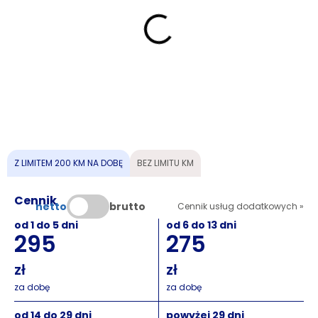
Z LIMITEM 200 KM NA DOBĘ
BEZ LIMITU KM
Cennik
netto
brutto
Cennik usług dodatkowych »
od 1 do 5 dni
od 6 do 13 dni
295
275
za dobę
za dobę
od 14 do 29 dni
powyżej 29 dni