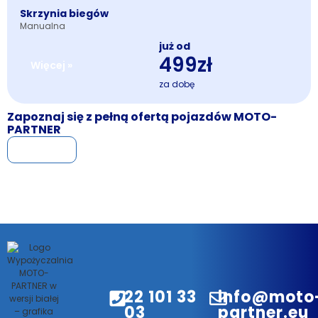
Skrzynia biegów
Manualna
już od
499zł
Więcej »
za dobę
Zapoznaj się z pełną ofertą pojazdów MOTO-
PARTNER
Więcej »
22 101 33
info@moto
03
partner.eu