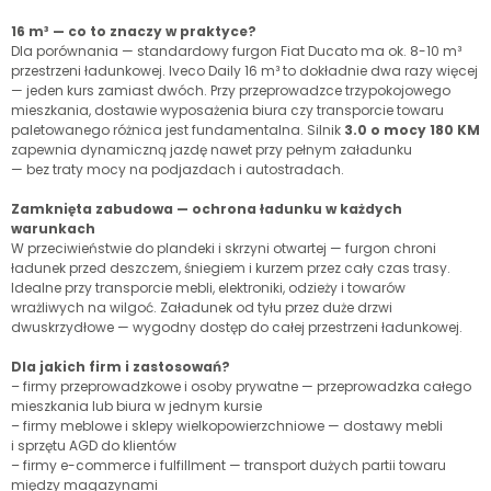
16 m³ — co to znaczy w praktyce?
Dla porównania — standardowy furgon Fiat Ducato ma ok. 8-10 m³
przestrzeni ładunkowej. Iveco Daily 16 m³ to dokładnie dwa razy więcej
— jeden kurs zamiast dwóch. Przy przeprowadzce trzypokojowego
mieszkania, dostawie wyposażenia biura czy transporcie towaru
paletowanego różnica jest fundamentalna. Silnik
3.0 o mocy 180 KM
zapewnia dynamiczną jazdę nawet przy pełnym załadunku
— bez traty mocy na podjazdach i autostradach.
Zamknięta zabudowa — ochrona ładunku w każdych
warunkach
W przeciwieństwie do plandeki i skrzyni otwartej — furgon chroni
ładunek przed deszczem, śniegiem i kurzem przez cały czas trasy.
Idealne przy transporcie mebli, elektroniki, odzieży i towarów
wrażliwych na wilgoć. Załadunek od tyłu przez duże drzwi
dwuskrzydłowe — wygodny dostęp do całej przestrzeni ładunkowej.
Dla jakich firm i zastosowań?
– firmy przeprowadzkowe i osoby prywatne — przeprowadzka całego
mieszkania lub biura w jednym kursie
– firmy meblowe i sklepy wielkopowierzchniowe — dostawy mebli
i sprzętu AGD do klientów
– firmy e-commerce i fulfillment — transport dużych partii towaru
między magazynami