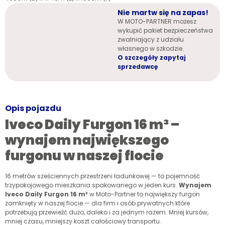
Nie martw się na zapas!
W MOTO-PARTNER możesz
wykupić pakiet bezpieczeństwa
zwalniający z udziału
własnego w szkodzie.
O szczegóły zapytaj
sprzedawcę
Opis pojazdu
Iveco Daily Furgon 16 m³ –
wynajem największego
furgonu w naszej flocie
16 metrów sześciennych przestrzeni ładunkowej — to pojemność
trzypokojowego mieszkania spakowanego w jeden kurs.
Wynajem
Iveco Daily Furgon 16 m³
w Moto-Partner to największy furgon
zamknięty w naszej flocie — dla firm i osób prywatnych które
potrzebują przewieźć dużo, daleko i za jednym razem. Mniej kursów,
mniej czasu, mniejszy koszt całościowy transportu.