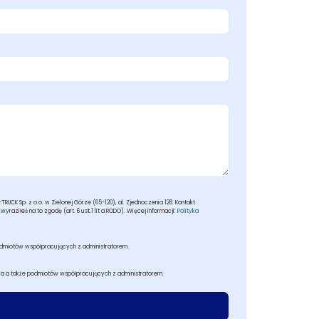
CK Sp. z o.o. w Zielonej Górze (65-120), al. Zjednoczenia 128. Kontakt
yraziłeś na to zgodę (art. 6 ust.1 lit a RODO). Więcej informacji:
Polityka
odmiotów współpracujących z administratorem.
ra a także podmiotów współpracujących z administratorem.