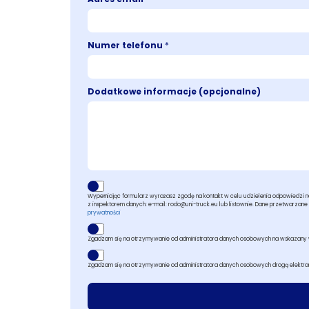
Numer telefonu
*
Dodatkowe informacje (opcjonalne)
Wypełniając formularz wyrażasz zgodę na kontakt w celu udzielenia odpowiedzi na T
z inspektorem danych: e-mail: rodo@uni-truck.eu lub listownie. Dane przetwarzane bę
prywatności
Zgadzam się na otrzymywanie od administratora danych osobowych na wskazany w 
Zgadzam się na otrzymywanie od administratora danych osobowych drogą elektron