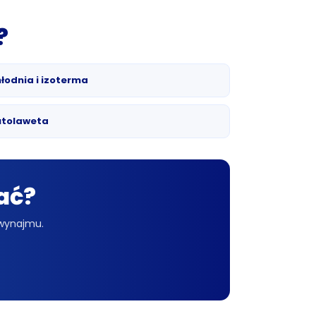
?
łodnia i izoterma
utolaweta
ać?
 wynajmu.