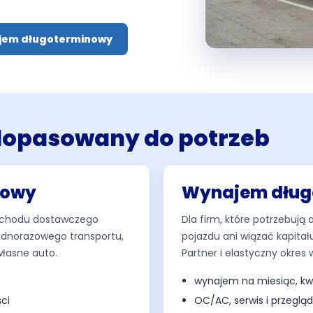
jem długoterminowy
dopasowany do potrzeb
nowy
Wynajem dług
mochodu dostawczego
Dla firm, które potrzebują
 jednorazowego transportu,
pojazdu ani wiązać kapitału
łasne auto.
Partner i elastyczny okres
wynajem na miesiąc, kwa
ci
OC/AC, serwis i przeglą