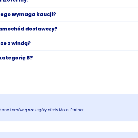
ego wymaga kaucji?
samochód dostawczy?
ze z windą?
kategorię B?
!
ane i omówią szczegóły oferty Moto-Partner.