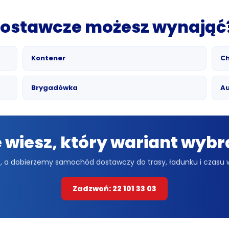
ostawcze możesz wynająć
Kontener
Ch
Brygadówka
A
e wiesz, który wariant wybr
 a dobierzemy samochód dostawczy do trasy, ładunku i czasu
Zadzwoń: 22 101 33 03