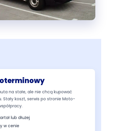
oterminowy
 auta na stałe, ale nie chcą kupować
. Stały koszt, serwis po stronie Moto-
 współpracy.
rtał lub dłużej
dy w cenie