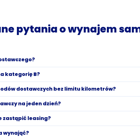
ane pytania o wynajem s
dostawczego?
a kategorię B?
odów dostawczych bez limitu kilometrów?
awczy na jeden dzień?
zastąpić leasing?
a wynająć?