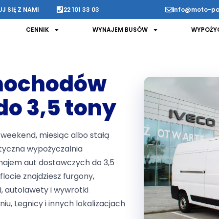
 SIĘ Z NAMI
22 101 33 03
info@moto-pa
CENNIK
WYNAJEM BUSÓW
WYPOŻYC
mochodów
o 3,5 tony
weekend, miesiąc albo stałą
styczna wypożyczalnia
ajem aut dostawczych do 3,5
flocie znajdziesz furgony,
, autolawety i wywrotki
u, Legnicy i innych lokalizacjach