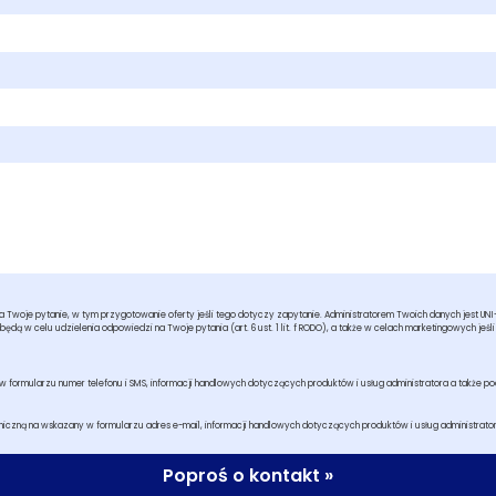
woje pytanie, w tym przygotowanie oferty jeśli tego dotyczy zapytanie. Administratorem Twoich danych jest UNI-TRU
dą w celu udzielenia odpowiedzi na Twoje pytania (art. 6 ust. 1 lit. f RODO), a także w celach marketingowych jeśli w
formularzu numer telefonu i SMS, informacji handlowych dotyczących produktów i usług administratora a także p
iczną na wskazany w formularzu adres e-mail, informacji handlowych dotyczących produktów i usług administrato
Poproś o kontakt »