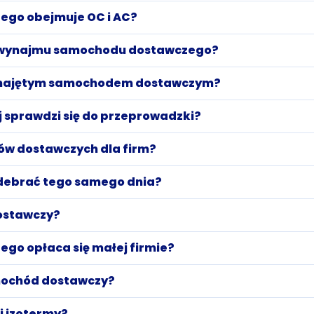
go obejmuje OC i AC?
o wynajmu samochodu dostawczego?
wynajętym samochodem dostawczym?
 sprawdzi się do przeprowadzki?
ów dostawczych dla firm?
debrać tego samego dnia?
ostawczy?
o opłaca się małej firmie?
ochód dostawczy?
i izotermy?