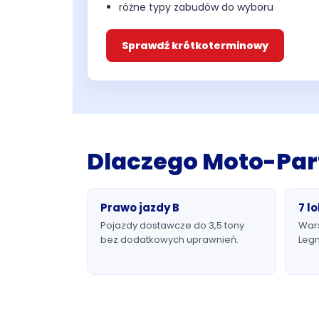
różne typy zabudów do wyboru
Sprawdź krótkoterminowy
Dlaczego Moto-Par
Prawo jazdy B
7 lo
Pojazdy dostawcze do 3,5 tony
War
bez dodatkowych uprawnień.
Legn