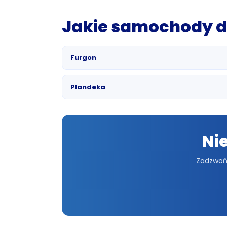
Jakie samochody d
Furgon
Plandeka
Ni
Zadzwoń,