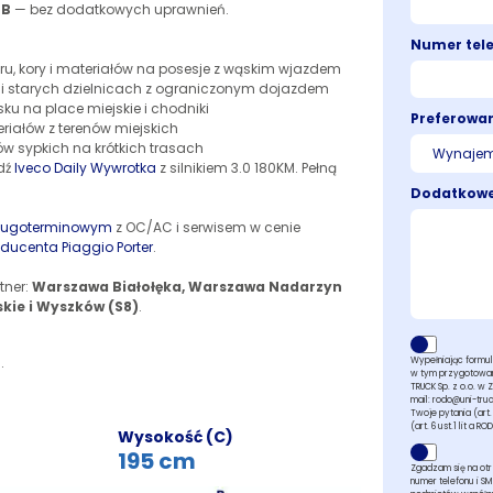
 B
— bez dodatkowych uprawnień.
Numer tel
ru, kory i materiałów na posesje z wąskim wjazdem
t i starych dzielnicach z ograniczonym dojazdem
sku na place miejskie i chodniki
Preferowa
iałów z terenów miejskich
ów sypkich na krótkich trasach
wdź
Iveco Daily Wywrotka
z silnikiem 3.0 180KM. Pełną
Dodatkowe
ługoterminowym
z OC/AC i serwisem w cenie
ducenta Piaggio Porter
.
tner:
Warszawa Białołęka, Warszawa Nadarzyn
skie i Wyszków (S8)
.
.
Wypełniając formul
w tym przygotowani
TRUCK Sp. z o.o. w 
mail: rodo@uni-tru
Twoje pytania (art.
(art. 6 ust.1 lit a R
Wysokość (C)
195 cm
Zgadzam się na ot
numer telefonu i S