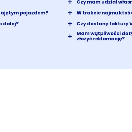
Czy mam udział własn
najętym pojazdem?
W trakcie najmu ktoś 
o dalej?
Czy dostanę fakturę 
Mam wątpliwości dot
złożyć reklamację?