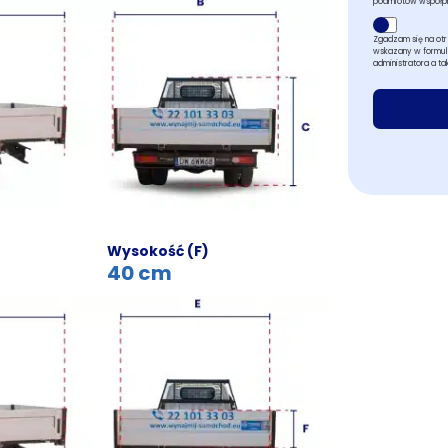
podmiotów współpr
Zgadzam się na ot
wskazany w formula
administratora a t
Wysokość (F)
40 cm