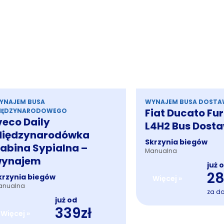
YNAJEM BUSA
WYNAJEM BUSA DOST
Fiat Ducato Fu
IĘDZYNARODOWEGO
veco Daily
L4H2 Bus Dost
iędzynarodówka
Skrzynia biegów
abina Sypialna –
Manualna
ynajem
już 
28
krzynia biegów
Więcej »
anualna
za d
już od
339zł
Więcej »