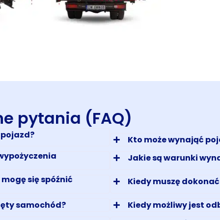
ne pytania (FAQ)
 pojazd?
Kto może wynająć po
 wypożyczenia
Jakie są warunki wyna
y mogę się spóźnić
Kiedy muszę dokonać
ajęty samochód?
Kiedy możliwy jest od