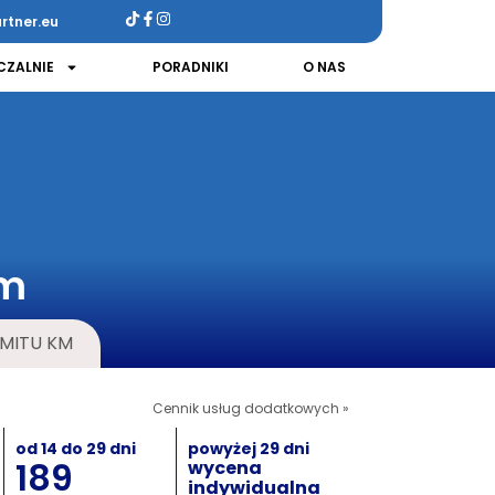
rtner.eu
ZALNIE
PORADNIKI
O NAS
em
IMITU KM
Cennik usług dodatkowych »
od 14 do 29 dni
powyżej 29 dni
189
wycena
indywidualna