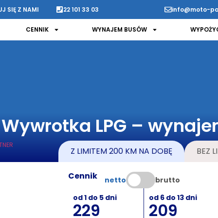
 SIĘ Z NAMI
22 101 33 03
info@moto-pa
CENNIK
WYNAJEM BUSÓW
WYPOŻYC
6 Wywrotka LPG – wynaj
Z LIMITEM 200 KM NA DOBĘ
BEZ L
Cennik
netto
brutto
od 1 do 5 dni
od 6 do 13 dni
229
209