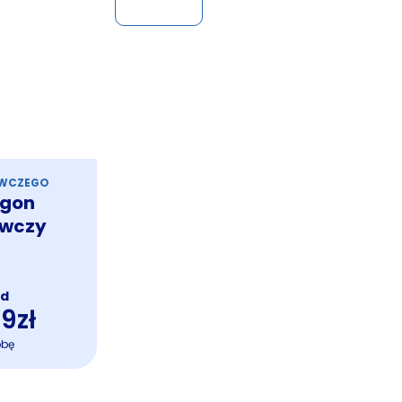
Więcej »
AWCZEGO
rgon
awczy
od
9zł
obę