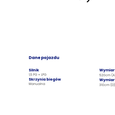
Dane pojazdu
Silnik
Wymiar
1,5 PG + LPG
520cm (A)
Skrzynia biegów
Wymiary
Manualna
310cm (D)