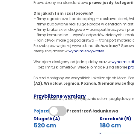
Prowadzony na standardowe
prawo jazdy kategorii
Dla jakich firm i zastosowań?
– firmy ogrodnicze i landscaping — dostawa ziemi, żwi
– firmy budowlane realizujące prace w centrach mias
– firmy brukarskie i drogowe — transport kruszywa i pia
– firmy komunalne — wywóz odpadów zielonych i mater
– rolnictwo i małe gospodarstwa — transport materiał
Potrzebujesz większej wywrotki na dłuższe trasy? Spra
ofertę znajdziesz w
wynajmie wywrotek
.
Wynajem dostępny od jednej doby oraz w
wynajmie d
— bez limitu kilometrów. Więcej o modelu na stronie
pro
Pojazd dostępny we wszystkich lokalizacjach Moto-Par
(A2), Wrocław, Legnica, Poznań, Siemianowice Ślą
Przybliżone wymiary
Poniższa ilustracja służy wyłącznie celom poglądowym
Pojazd
Przestrzeń ładunkowa
Długość (A)
Szerokość (B)
520 cm
180 cm