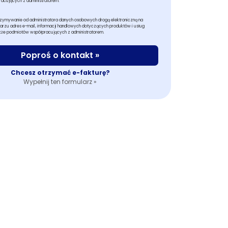
acujących z administratorem.
rzymywanie od administratora danych osobowych drogą elektroniczną na
rzu adres e-mail, informacji handlowych dotyczących produktów i usług
akże podmiotów współpracujących z administratorem.
Poproś o kontakt »
Chcesz otrzymać e-fakturę?
Wypełnij ten formularz »