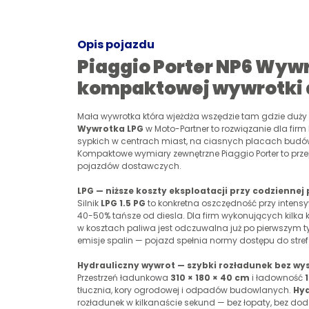
Opis pojazdu
Piaggio Porter NP6 Wyw
kompaktowej wywrotki 
Mała wywrotka która wjeżdża wszędzie tam gdzie duży 
Wywrotka LPG
w Moto-Partner to rozwiązanie dla firm
sypkich w centrach miast, na ciasnych placach budó
Kompaktowe wymiary zewnętrzne Piaggio Porter to pr
pojazdów dostawczych.
LPG — niższe koszty eksploatacji przy codziennej
Silnik
LPG 1.5 PG
to konkretna oszczędność przy intensyw
40-50% tańsze od diesla. Dla firm wykonujących kilka k
w kosztach paliwa jest odczuwalna już po pierwszym 
emisje spalin — pojazd spełnia normy dostępu do stref
Hydrauliczny wywrot — szybki rozładunek bez wys
Przestrzeń ładunkowa
310 × 180 × 40 cm
i ładowność
tłucznia, kory ogrodowej i odpadów budowlanych.
Hy
rozładunek w kilkanaście sekund — bez łopaty, bez do