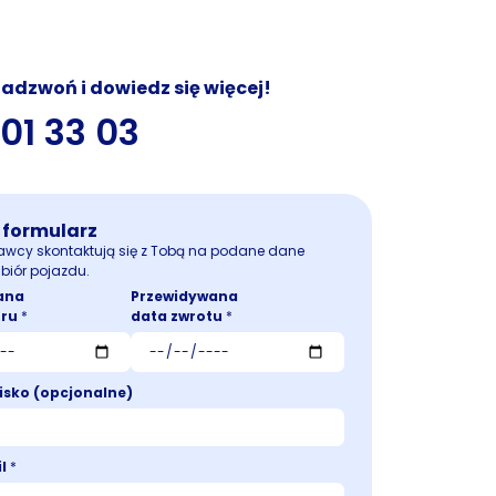
adzwoń i dowiedz się więcej!
101 33 03
 formularz
awcy skontaktują się z Tobą na podane dane
biór pojazdu.
ana
Przewidywana
oru
*
data zwrotu
*
wisko (opcjonalne)
il
*