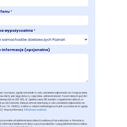
efonu
*
na wypożyczalnia
*
 informacje (opcjonalne)
arz wyrażasz zgodę na kontakt w celu udzielenia odpowiedzi na Twoje pytanie,
e oferty jeśli tego dotyczy zapytanie. Administratorem Twoich danych jest UNI-
Zielonej Górze (65-120), al. Zjednoczenia 128. Kontakt z inspektorem danych: e-
ck.eu lub listownie. Dane przetwarzane będą w celu udzielenia odpowiedzi na
 6 ust. 1 lit. f RODO), a także w celach marketingowych jeśli wyraziłeś na to zgodę
ODO). Więcej informacji:
Polityka prywatności
rzymywanie od administratora danych osobowych na wskazany w formularzu
MS, informacji handlowych dotyczących produktów i usług administratora a także