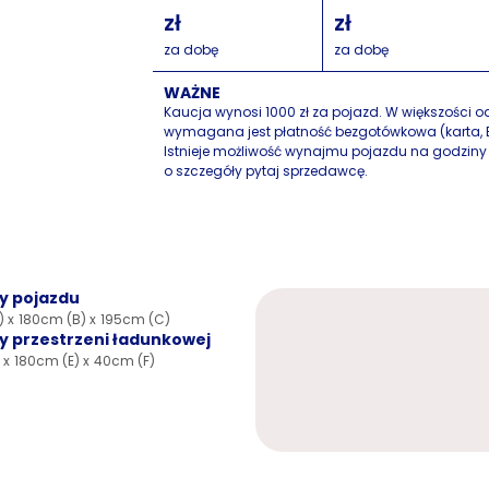
za dobę
za dobę
WAŻNE
Kaucja wynosi 1000 zł za pojazd. W większości 
wymagana jest płatność bezgotówkowa (karta, B
Istnieje możliwość wynajmu pojazdu na godziny
o szczegóły pytaj sprzedawcę.
y pojazdu
 x
180cm (B) x
195cm (C)
 przestrzeni ładunkowej
 x
180cm (E) x
40cm (F)