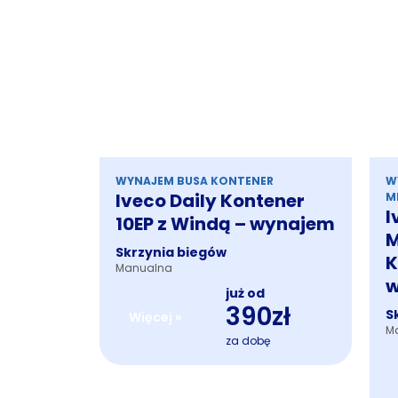
WYNAJEM BUSA KONTENER
W
Iveco Daily Kontener
M
I
10EP z Windą – wynajem
M
Skrzynia biegów
K
Manualna
w
już od
390zł
S
Więcej »
M
za dobę