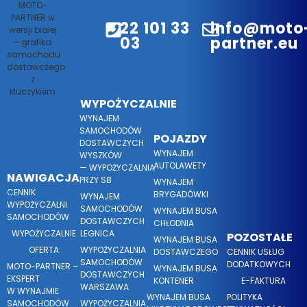
22 101 33
info@moto
03
partner.eu
WYPOŻYCZALNIE
WYNAJEM
SAMOCHODÓW
POJAZDY
DOSTAWCZYCH
WYNAJEM
WYSZKÓW
AUTOLAWETY
— WYPOŻYCZALNIA
NAWIGACJA
PRZY S8
WYNAJEM
CENNIK
BRYGADÓWKI
WYNAJEM
WYPOŻYCZALNI
SAMOCHODÓW
WYNAJEM BUSA
SAMOCHODÓW
DOSTAWCZYCH
CHŁODNIA
WYPOŻYCZALNIE
LEGNICA
POZOSTAŁE
WYNAJEM BUSA
OFERTA
WYPOŻYCZALNIA
DOSTAWCZEGO
CENNIK USŁUG
SAMOCHODÓW
DODATKOWYCH
MOTO-PARTNER –
WYNAJEM BUSA
DOSTAWCZYCH
EKSPERT
KONTENER
E-FAKTURA
WARSZAWA
W WYNAJMIE
WYNAJEM BUSA
POLITYKA
SAMOCHODÓW
WYPOŻYCZALNIA